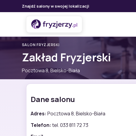
Znajdź salony w swojej lokalizacji
SALON FRYZJERSKI
Zakład Fryzjerski
Pocztowa 8, Bielsko-Biała
Dane salonu
Adres:
Pocztowa 8, Bielsko-Biała
Telefon:
tel. 033 811 72 73