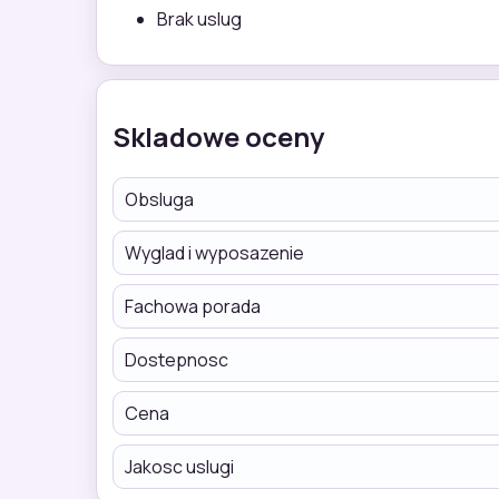
Brak uslug
Skladowe oceny
Obsluga
Wyglad i wyposazenie
Fachowa porada
Dostepnosc
Cena
Jakosc uslugi