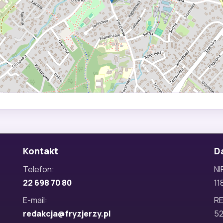
Kontakt
D
Telefon:
NI
22 698 70 80
11
E-mail:
R
redakcja@fryzjerzy.pl
5