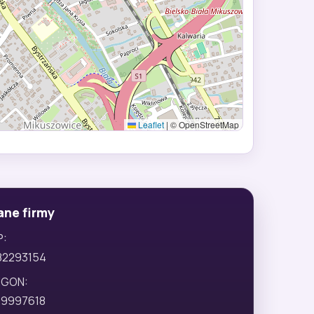
Leaflet
|
© OpenStreetMap
ane firmy
P:
82293154
EGON:
29997618