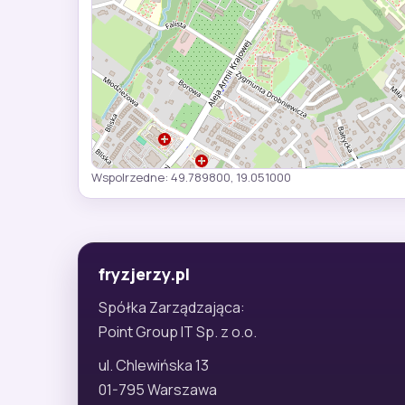
Wspolrzedne: 49.789800, 19.051000
fryzjerzy.pl
Spółka Zarządzająca:
Point Group IT Sp. z o.o.
ul. Chlewińska 13
01-795 Warszawa