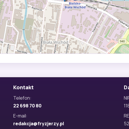
Kontakt
D
Telefon:
NI
22 698 70 80
11
E-mail:
R
redakcja@fryzjerzy.pl
5