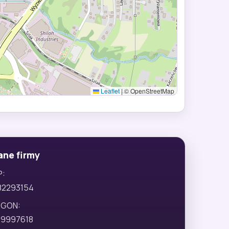
Leaflet
|
© OpenStreetMap
ane firmy
P:
82293154
EGON:
29997618