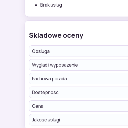
Brak uslug
Skladowe oceny
Obsluga
Wyglad i wyposazenie
Fachowa porada
Dostepnosc
Cena
Jakosc uslugi