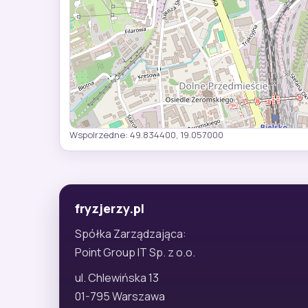
Wspolrzedne: 49.834400, 19.057000
fryzjerzy.pl
Spółka Zarządzająca:
Point Group IT Sp. z o.o.
ul. Chlewińska 13
01-795 Warszawa