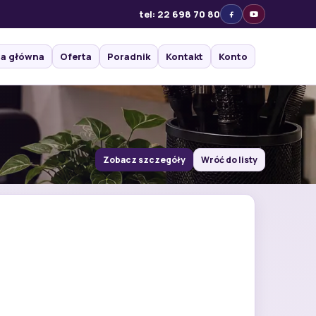
tel: 22 698 70 80
na główna
Oferta
Poradnik
Kontakt
Konto
Zobacz szczegóły
Wróć do listy