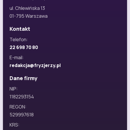
ul. Chlewińska 13
01-795 Warszawa
Kontakt
Telefon:
22 698 70 80
E-mail:
redakcja@fryzjerzy.pl
Dane firmy
NIP:
1182293154
REGON:
529997618
KRS: