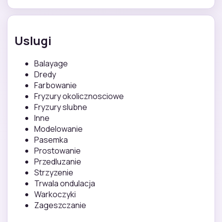
Uslugi
Balayage
Dredy
Farbowanie
Fryzury okolicznosciowe
Fryzury slubne
Inne
Modelowanie
Pasemka
Prostowanie
Przedluzanie
Strzyzenie
Trwala ondulacja
Warkoczyki
Zageszczanie