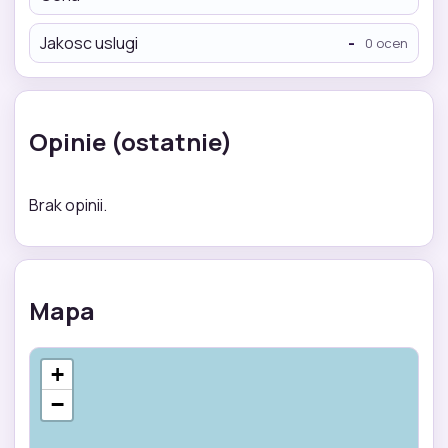
Jakosc uslugi
-
0 ocen
Opinie (ostatnie)
Brak opinii.
Mapa
+
−