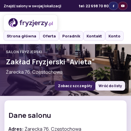
Znajdź salony w swojej lokalizacji
tel: 22 698 70 80
Strona główna
Oferta
Poradnik
Kontakt
Konto
SALON FRYZJERSKI
Zakład Fryzjerski "Avieta"
Żarecka 76, Częstochowa
Zobacz szczegóły
Wróć do listy
Dane salonu
Adres:
Żarecka 76, Częstochowa