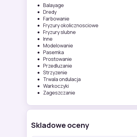
Balayage
Dredy
Farbowanie
Fryzury okolicznosciowe
Fryzury slubne
Inne
Modelowanie
Pasemka
Prostowanie
Przedluzanie
Strzyzenie
Trwala ondulacja
Warkoczyki
Zageszczanie
Skladowe oceny