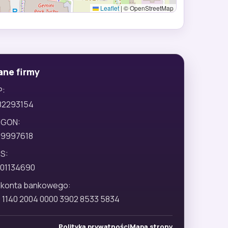
Leaflet
|
© OpenStreetMap
ane firmy
P:
82293154
EGON:
29997618
S:
01134690
 konta bankowego:
 1140 2004 0000 3902 8533 5834
Polityka prywatności
Mapa strony