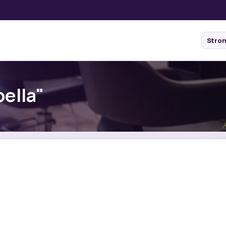
Stro
bella"