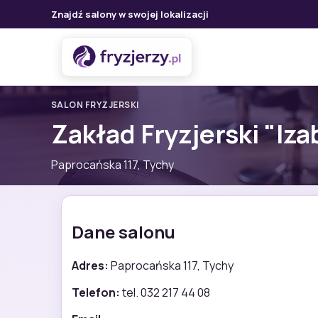
Znajdź salony w swojej lokalizacji
SALON FRYZJERSKI
Zakład Fryzjerski "Iza
Paprocańska 117, Tychy
Dane salonu
Adres:
Paprocańska 117, Tychy
Telefon:
tel. 032 217 44 08