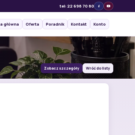
tel: 22 698 70 80
na główna
Oferta
Poradnik
Kontakt
Konto
Zobacz szczegóły
Wróć do listy