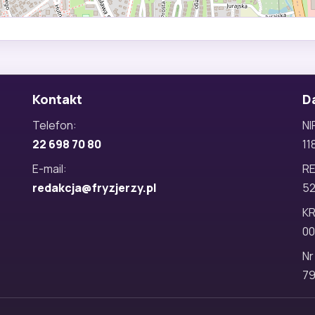
Kontakt
D
Telefon:
NI
22 698 70 80
11
E-mail:
R
redakcja@fryzjerzy.pl
5
KR
00
Nr
79