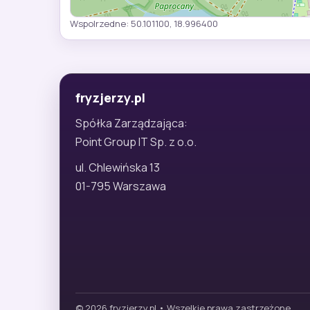
Wspolrzedne: 50.101100, 18.996400
fryzjerzy.pl
Spółka Zarządzająca:
Point Group IT Sp. z o.o.
ul. Chlewińska 13
01-795 Warszawa
© 2026 fryzjerzy.pl • Wszelkie prawa zastrzeżone.