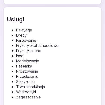
Uslugi
Balayage
Dredy
Farbowanie
Fryzury okolicznosciowe
Fryzury slubne
Inne
Modelowanie
Pasemka
Prostowanie
Przedluzanie
Strzyzenie
Trwala ondulacja
Warkoczyki
Zageszczanie