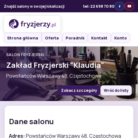
Znajdź salony w swojej lokalizacji
tel: 22 698 70 80
Strona główna
Oferta
Poradnik
Kontakt
Konto
SALON FRYZJERSKI
Zakład Fryzjerski "Klaudia"
Powstańców Warszawy 48, Częstochowa
Zobacz szczegóły
Wróć do listy
Dane salonu
Adres:
Powstańców Warszawy 48, Częstochowa