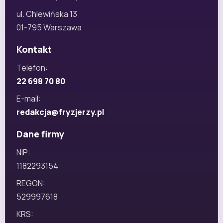
ul. Chlewińska 13
01-795 Warszawa
Kontakt
Telefon:
22 698 70 80
E-mail:
redakcja@fryzjerzy.pl
Dane firmy
NIP:
1182293154
REGON:
529997618
KRS: