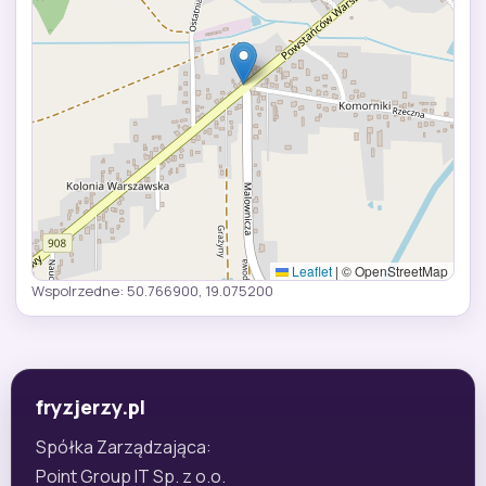
Leaflet
|
© OpenStreetMap
Wspolrzedne: 50.766900, 19.075200
fryzjerzy.pl
Spółka Zarządzająca:
Point Group IT Sp. z o.o.