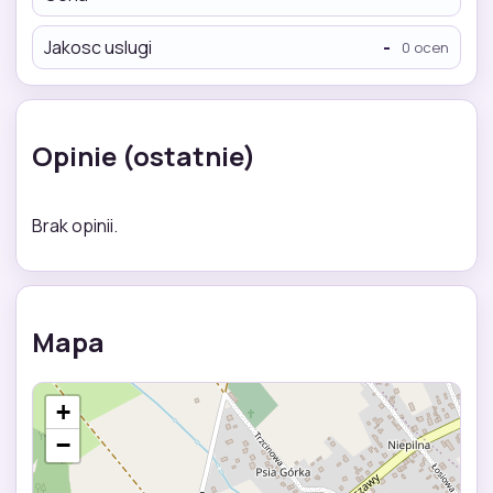
Jakosc uslugi
-
0 ocen
Opinie (ostatnie)
Brak opinii.
Mapa
+
−