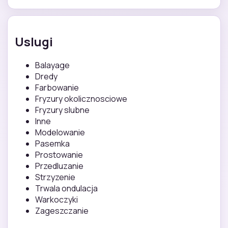
Uslugi
Balayage
Dredy
Farbowanie
Fryzury okolicznosciowe
Fryzury slubne
Inne
Modelowanie
Pasemka
Prostowanie
Przedluzanie
Strzyzenie
Trwala ondulacja
Warkoczyki
Zageszczanie