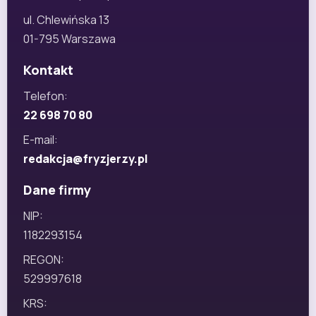
ul. Chlewińska 13
01-795 Warszawa
Kontakt
Telefon:
22 698 70 80
E-mail:
redakcja@fryzjerzy.pl
Dane firmy
NIP:
1182293154
REGON:
529997618
KRS: