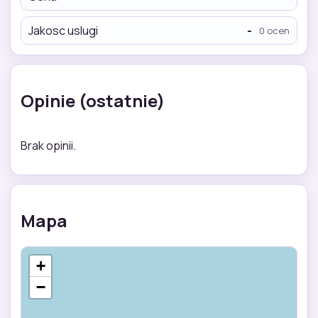
Jakosc uslugi
-
0 ocen
Opinie (ostatnie)
Brak opinii.
Mapa
+
−