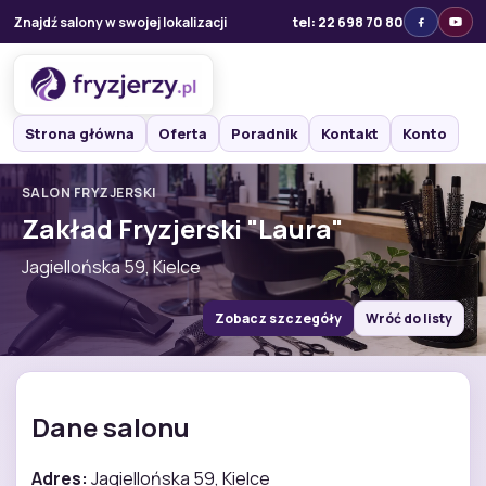
Znajdź salony w swojej lokalizacji
tel: 22 698 70 80
Strona główna
Oferta
Poradnik
Kontakt
Konto
SALON FRYZJERSKI
Zakład Fryzjerski "Laura"
Jagiellońska 59, Kielce
Zobacz szczegóły
Wróć do listy
Dane salonu
Adres:
Jagiellońska 59, Kielce