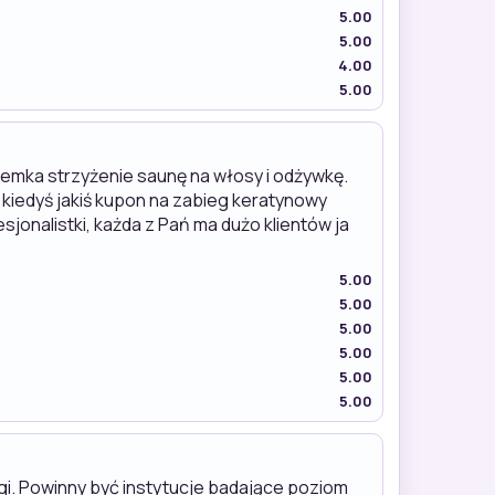
5.00
5.00
4.00
5.00
semka strzyżenie saunę na włosy i odżywkę.
 kiedyś jakiś kupon na zabieg keratynowy
jonalistki, każda z Pań ma dużo klientów ja
5.00
5.00
5.00
5.00
5.00
5.00
gi. Powinny być instytucje badające poziom