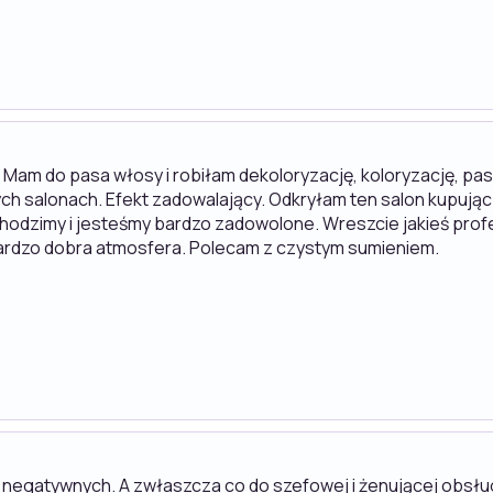
Mam do pasa włosy i robiłam dekoloryzację, koloryzację, pa
nych salonach. Efekt zadowalający. Odkryłam ten salon kupując
hodzimy i jesteśmy bardzo zadowolone. Wreszcie jakieś profes
bardzo dobra atmosfera. Polecam z czystym sumieniem.
e negatywnych. A zwłaszcza co do szefowej i żenującej obsłu