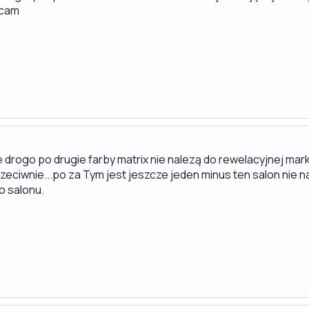
ecam
drogo po drugie farby matrix nie nalezą do rewelacyjnej mar
eciwnie...po za Tym jest jeszcze jeden minus ten salon nie n
o salonu.