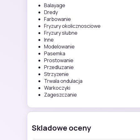
Balayage
Dredy
Farbowanie
Fryzury okolicznosciowe
Fryzury slubne
Inne
Modelowanie
Pasemka
Prostowanie
Przedluzanie
Strzyzenie
Trwala ondulacja
Warkoczyki
Zageszczanie
Skladowe oceny