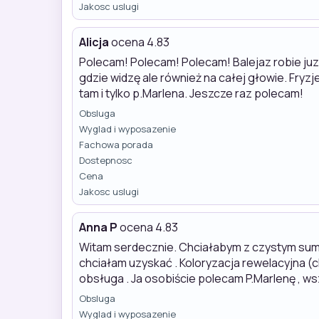
Jakosc uslugi
Alicja
ocena 4.83
Polecam! Polecam! Polecam! Balejaz robie juz 
gdzie widzę ale również na całej głowie. Fryz
tam i tylko p.Marlena. Jeszcze raz polecam!
Obsluga
Wyglad i wyposazenie
Fachowa porada
Dostepnosc
Cena
Jakosc uslugi
Anna P
ocena 4.83
Witam serdecznie. Chciałabym z czystym sumie
chciałam uzyskać . Koloryzacja rewelacyjna (ch
obsługa . Ja osobiście polecam P.Marlenę , ws
Obsluga
Wyglad i wyposazenie