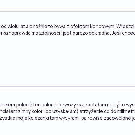
od wielu lat ale różnie to bywa z efektem końcowym. Wreszcie 
jerka naprawdę ma zdolności i jest bardzo dokładna. Jeśli chce
niem polecić ten salon. Pierwszy raz zostałam nie tylko wy
ciałam zimny kolor i go uzyskałam) strzyżenie co do milimetra 
zystkie moje koleżanki tam wysyłam i są równie zadowolone jak