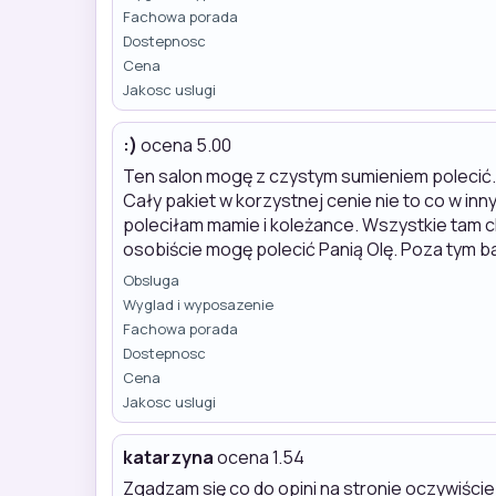
Fachowa porada
Dostepnosc
Cena
Jakosc uslugi
:)
ocena 5.00
Ten salon mogę z czystym sumieniem polecić. 
Cały pakiet w korzystnej cenie nie to co w in
poleciłam mamie i koleżance. Wszystkie tam c
osobiście mogę polecić Panią Olę. Poza tym 
Obsluga
Wyglad i wyposazenie
Fachowa porada
Dostepnosc
Cena
Jakosc uslugi
katarzyna
ocena 1.54
Zgadzam się co do opini na stronie oczywiści