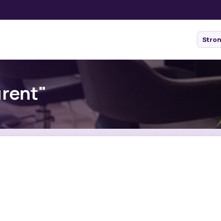
Stro
urent"