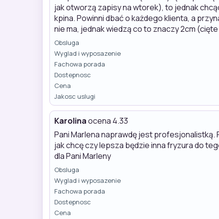
jak otworzą zapisy na wtorek), to jednak chcąc
kpina. Powinni dbać o każdego klienta, a przyn
nie ma, jednak wiedzą co to znaczy 2cm (cięt
Obsluga
Wyglad i wyposazenie
Fachowa porada
Dostepnosc
Cena
Jakosc uslugi
Karolina
ocena 4.33
Pani Marlena naprawdę jest profesjonalistką. P
jak chcę czy lepsza będzie inna fryzura do te
dla Pani Marleny
Obsluga
Wyglad i wyposazenie
Fachowa porada
Dostepnosc
Cena