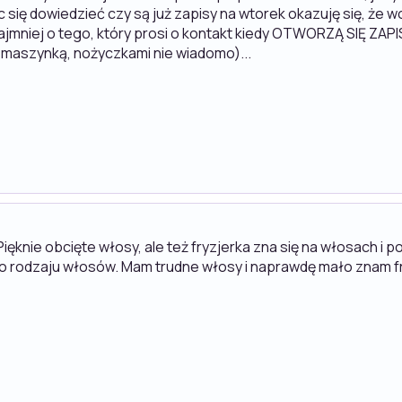
 się dowiedzieć czy są już zapisy na wtorek okazuję się, że w
ajmniej o tego, który prosi o kontakt kiedy OTWORZĄ SIĘ ZAPISY
e maszynką, nożyczkami nie wiadomo)...
ięknie obcięte włosy, ale też fryzjerka zna się na włosach i p
go rodzaju włosów. Mam trudne włosy i naprawdę mało znam fry