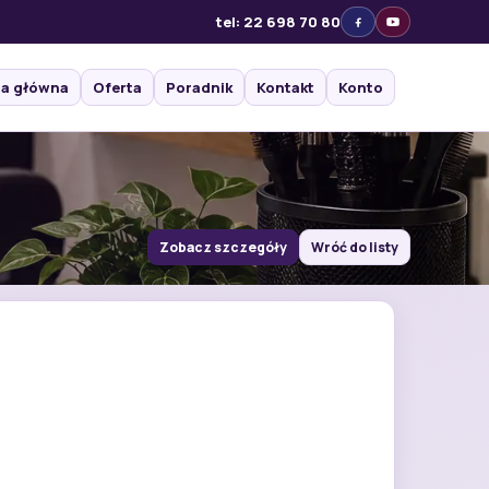
tel: 22 698 70 80
na główna
Oferta
Poradnik
Kontakt
Konto
Zobacz szczegóły
Wróć do listy