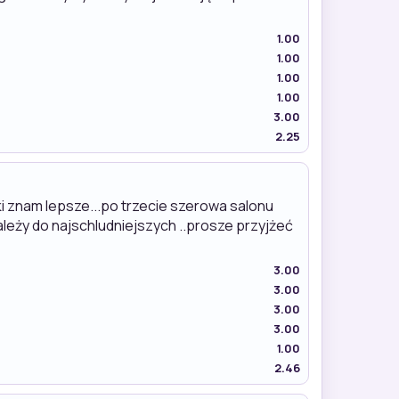
1.00
1.00
1.00
1.00
3.00
2.25
ki znam lepsze...po trzecie szerowa salonu
ależy do najschludniejszych ..prosze przyjżeć
3.00
3.00
3.00
3.00
1.00
2.46