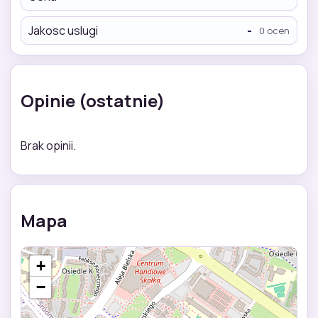
Jakosc uslugi
-
0 ocen
Opinie (ostatnie)
Brak opinii.
Mapa
+
−