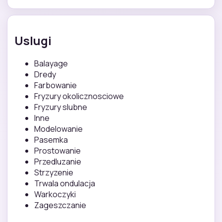
Uslugi
Balayage
Dredy
Farbowanie
Fryzury okolicznosciowe
Fryzury slubne
Inne
Modelowanie
Pasemka
Prostowanie
Przedluzanie
Strzyzenie
Trwala ondulacja
Warkoczyki
Zageszczanie