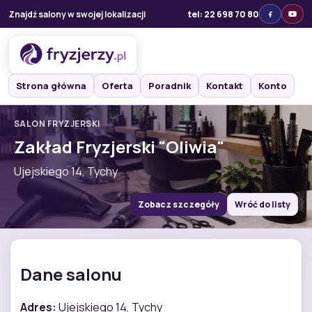
Znajdź salony w swojej lokalizacji
tel: 22 698 70 80
Strona główna
Oferta
Poradnik
Kontakt
Konto
SALON FRYZJERSKI
Zakład Fryzjerski "Oliwia"
Ujejskiego 14, Tychy
Zobacz szczegóły
Wróć do listy
Dane salonu
Adres:
Ujejskiego 14, Tychy