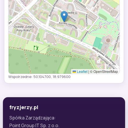
Leaflet
|
© OpenStreetMap
Wspolrzedne: 50.104700, 18.979600
fryzjerzy.pl
Spółka Zarządzająca:
Point Group IT Sp. z o.o.