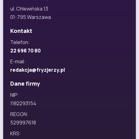
ul. Chlewińska 13
01-795 Warszawa
Kontakt
Telefon:
22 698 70 80
E-mail:
redakcja@fryzjerzy.pl
Dane firmy
NIP:
1182293154
REGON:
529997618
KRS: