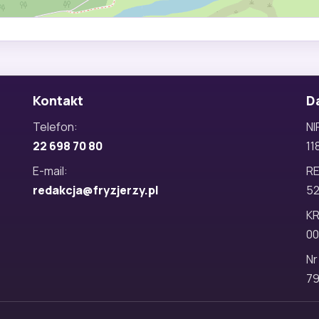
Kontakt
D
Telefon:
NI
22 698 70 80
11
E-mail:
R
redakcja@fryzjerzy.pl
5
KR
00
Nr
79