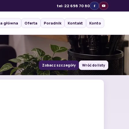
tel: 22 698 70 80
na główna
Oferta
Poradnik
Kontakt
Konto
Zobacz szczegóły
Wróć do listy