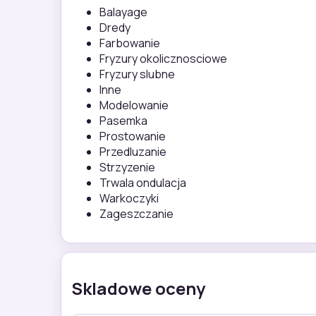
Balayage
Dredy
Farbowanie
Fryzury okolicznosciowe
Fryzury slubne
Inne
Modelowanie
Pasemka
Prostowanie
Przedluzanie
Strzyzenie
Trwala ondulacja
Warkoczyki
Zageszczanie
Skladowe oceny