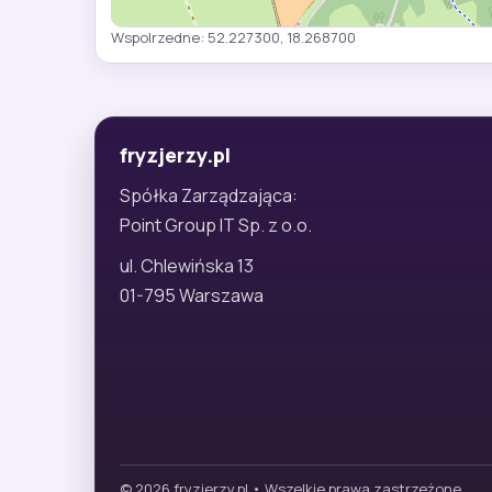
Wspolrzedne: 52.227300, 18.268700
fryzjerzy.pl
Spółka Zarządzająca:
Point Group IT Sp. z o.o.
ul. Chlewińska 13
01-795 Warszawa
© 2026 fryzjerzy.pl • Wszelkie prawa zastrzeżone.