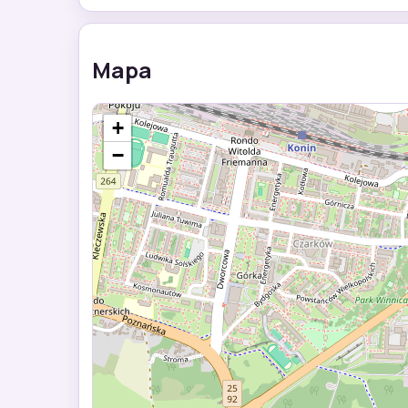
Mapa
+
−