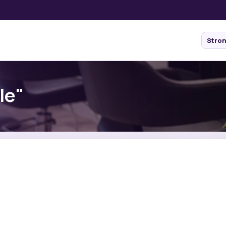
Stro
le"