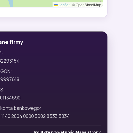
Leaflet
|
© OpenStreetMap
ane firmy
P:
82293154
EGON:
29997618
S:
01134690
 konta bankowego:
 1140 2004 0000 3902 8533 5834
Polityka prywatności
Mapa strony