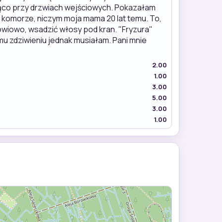
ojąco przy drzwiach wejściowych. Pokazałam
w komorze, niczym moja mama 20 lat temu. To,
owiowo, wsadzić włosy pod kran. "Fryzura"
mu zdziwieniu jednak musiałam. Pani mnie
2.00
1.00
3.00
5.00
3.00
1.00