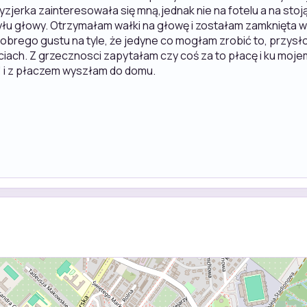
ryzjerka zainteresowała się mną,jednak nie na fotelu a na st
 tyłu głowy. Otrzymałam wałki na głowę i zostałam zamknięta 
brego gustu na tyle, że jedyne co mogłam zrobić to, przysł
ciach. Z grzecznosci zapytałam czy coś za to płacę i ku moje
 i z płaczem wyszłam do domu.