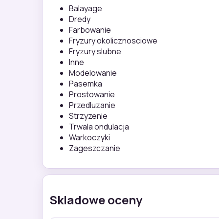
Balayage
Dredy
Farbowanie
Fryzury okolicznosciowe
Fryzury slubne
Inne
Modelowanie
Pasemka
Prostowanie
Przedluzanie
Strzyzenie
Trwala ondulacja
Warkoczyki
Zageszczanie
Skladowe oceny