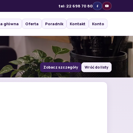
tel: 22 698 70 80
na główna
Oferta
Poradnik
Kontakt
Konto
Zobacz szczegóły
Wróć do listy