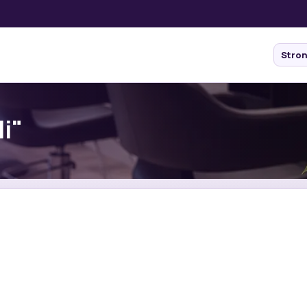
Stro
li"