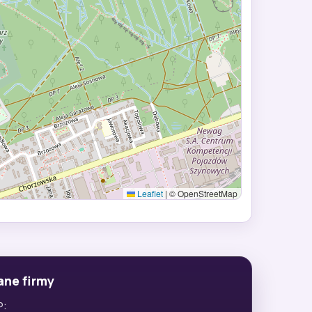
Leaflet
|
© OpenStreetMap
ane firmy
P: