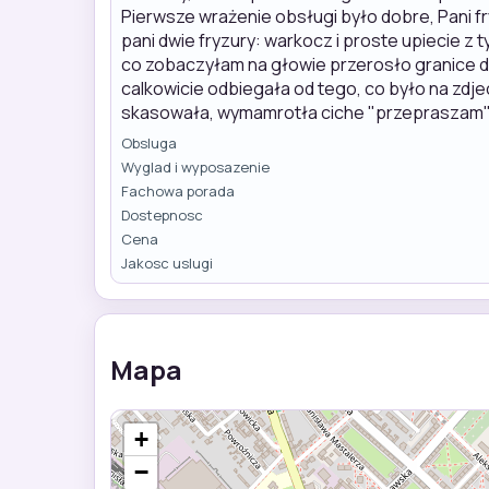
Pierwsze wrażenie obsługi było dobre, Pani f
pani dwie fryzury: warkocz i proste upiecie z
co zobaczyłam na głowie przerosło granice do
calkowicie odbiegała od tego, co było na zdje
skasowała, wymamrotła ciche "przepraszam"
Obsluga
Wyglad i wyposazenie
Fachowa porada
Dostepnosc
Cena
Jakosc uslugi
Mapa
+
−