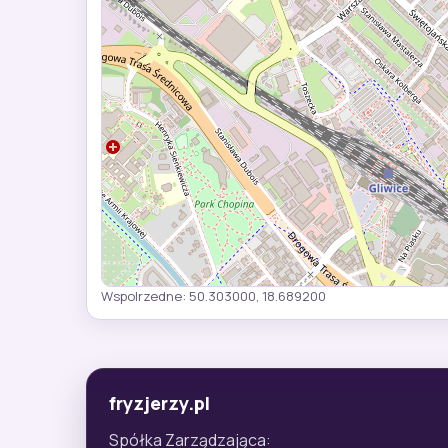
Wspolrzedne: 50.303000, 18.689200
fryzjerzy.pl
Spółka Zarządzająca: