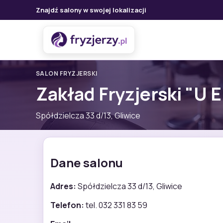
Znajdź salony w swojej lokalizacji
SALON FRYZJERSKI
Zakład Fryzjerski "U E
Spółdzielcza 33 d/13, Gliwice
Dane salonu
Adres:
Spółdzielcza 33 d/13, Gliwice
Telefon:
tel. 032 331 83 59