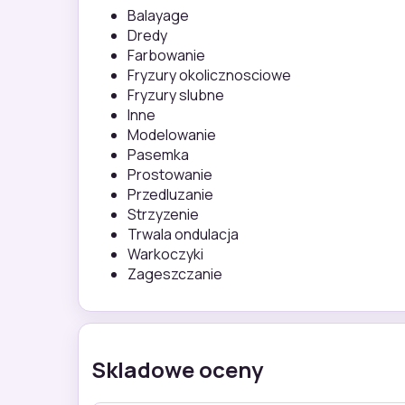
Balayage
Dredy
Farbowanie
Fryzury okolicznosciowe
Fryzury slubne
Inne
Modelowanie
Pasemka
Prostowanie
Przedluzanie
Strzyzenie
Trwala ondulacja
Warkoczyki
Zageszczanie
Skladowe oceny