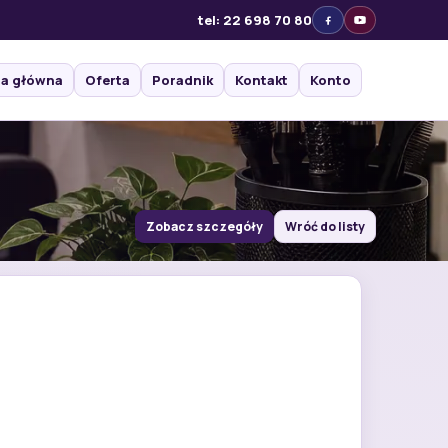
tel: 22 698 70 80
na główna
Oferta
Poradnik
Kontakt
Konto
Zobacz szczegóły
Wróć do listy