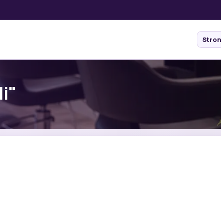
Stro
li"