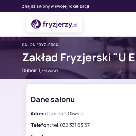
Znajdź salony w swojej lokalizacji
SALON FRYZJERSKI
Zakład Fryzjerski "U E
Dubois 1, Gliwice
Dane salonu
Adres:
Dubois 1, Gliwice
Telefon:
tel. 032 331 63 57