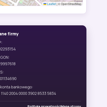
Leaflet
|
© OpenStreetMap
ane firmy
P:
82293154
EGON:
29997618
S:
01134690
 konta bankowego:
 1140 2004 0000 3902 8533 5834
Polityka prywatności
Mapa strony