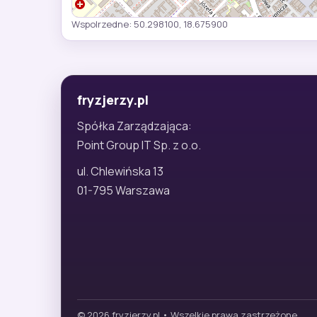
Wspolrzedne: 50.298100, 18.675900
fryzjerzy.pl
Spółka Zarządzająca:
Point Group IT Sp. z o.o.
ul. Chlewińska 13
01-795 Warszawa
© 2026 fryzjerzy.pl • Wszelkie prawa zastrzeżone.