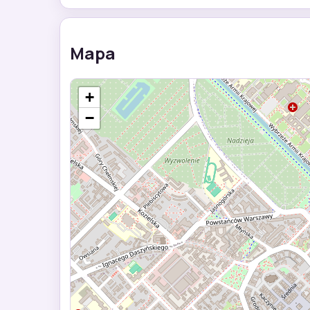
Mapa
+
−