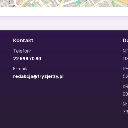
Kontakt
D
Telefon:
NI
22 698 70 80
11
E-mail:
R
redakcja@fryzjerzy.pl
5
KR
00
Nr
79