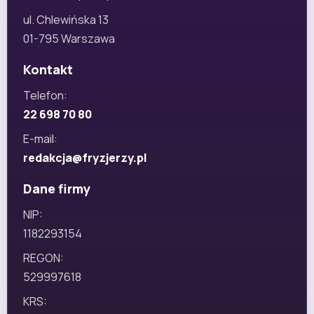
ul. Chlewińska 13
01-795 Warszawa
Kontakt
Telefon:
22 698 70 80
E-mail:
redakcja@fryzjerzy.pl
Dane firmy
NIP:
1182293154
REGON:
529997618
KRS: