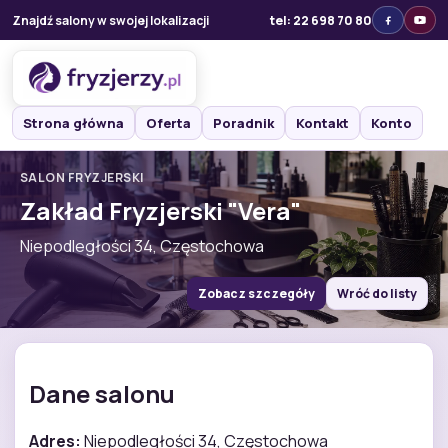
Znajdź salony w swojej lokalizacji
tel: 22 698 70 80
Strona główna
Oferta
Poradnik
Kontakt
Konto
SALON FRYZJERSKI
Zakład Fryzjerski "Vera"
Niepodległości 34, Częstochowa
Zobacz szczegóły
Wróć do listy
Dane salonu
Adres:
Niepodległości 34, Częstochowa