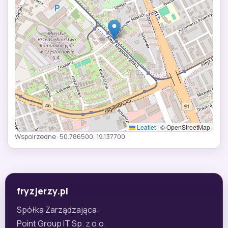
Leaflet
|
© OpenStreetMap
Wspolrzedne: 50.786500, 19.137700
fryzjerzy.pl
Spółka Zarządzająca:
Point Group IT Sp. z o.o.