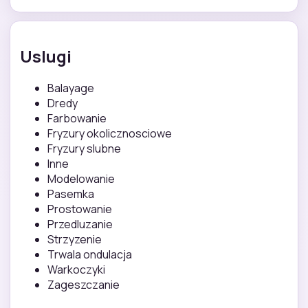
Uslugi
Balayage
Dredy
Farbowanie
Fryzury okolicznosciowe
Fryzury slubne
Inne
Modelowanie
Pasemka
Prostowanie
Przedluzanie
Strzyzenie
Trwala ondulacja
Warkoczyki
Zageszczanie