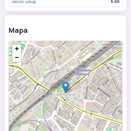
Jakosc uslugi
5.00
Mapa
+
−