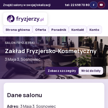
Znajdź salony w swojej lokalizacji
tel: 22 698 70 80
Strona główna
Oferta
Poradnik
Kontakt
Konto
SALON FRYZJERSKI
Zakład Fryzjersko-Kosmetyczny
3 Maja 3, Sosnowiec
Zobacz szczegóły
Wróć do listy
Dane salonu
Adres:
3 Maja 3, Sosnowiec