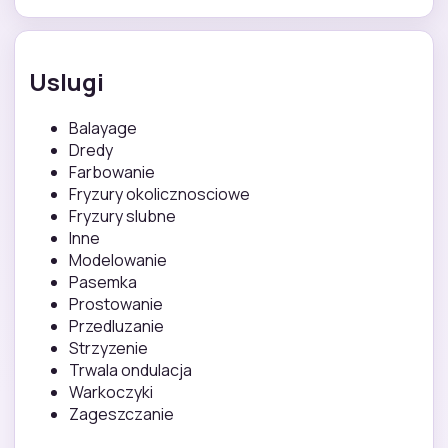
Uslugi
Balayage
Dredy
Farbowanie
Fryzury okolicznosciowe
Fryzury slubne
Inne
Modelowanie
Pasemka
Prostowanie
Przedluzanie
Strzyzenie
Trwala ondulacja
Warkoczyki
Zageszczanie