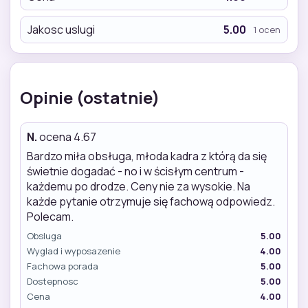
Jakosc uslugi
5.00
1 ocen
Opinie (ostatnie)
N.
ocena 4.67
Bardzo miła obsługa, młoda kadra z którą da się
świetnie dogadać - no i w ścisłym centrum -
każdemu po drodze. Ceny nie za wysokie. Na
każde pytanie otrzymuje się fachową odpowiedz.
Polecam.
Obsluga
5.00
Wyglad i wyposazenie
4.00
Fachowa porada
5.00
Dostepnosc
5.00
Cena
4.00