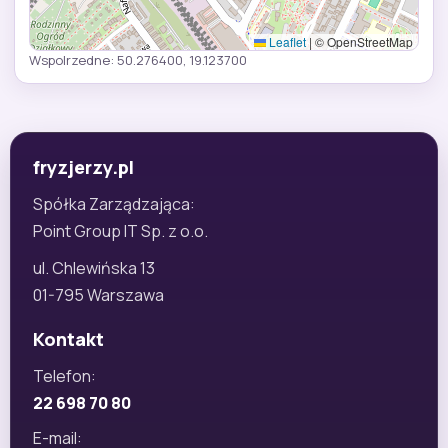
Leaflet
|
© OpenStreetMap
Wspolrzedne: 50.276400, 19.123700
fryzjerzy.pl
Spółka Zarządzająca:
Point Group IT Sp. z o.o.
ul. Chlewińska 13
01-795 Warszawa
Kontakt
Telefon:
22 698 70 80
E-mail: