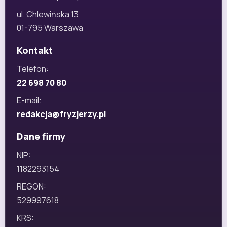
ul. Chlewińska 13
01-795 Warszawa
Kontakt
Telefon:
22 698 70 80
E-mail:
redakcja@fryzjerzy.pl
Dane firmy
NIP:
1182293154
REGON:
529997618
KRS: