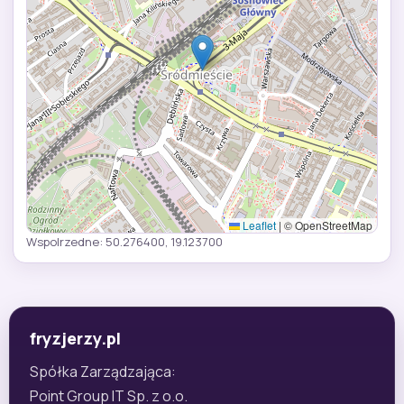
Leaflet
|
© OpenStreetMap
Wspolrzedne: 50.276400, 19.123700
fryzjerzy.pl
Spółka Zarządzająca:
Point Group IT Sp. z o.o.