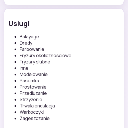
Uslugi
Balayage
Dredy
Farbowanie
Fryzury okolicznosciowe
Fryzury slubne
Inne
Modelowanie
Pasemka
Prostowanie
Przedluzanie
Strzyzenie
Trwala ondulacja
Warkoczyki
Zageszczanie