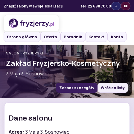
Znajdź salony w swojej lokalizacji
tel: 22 698 70 80
Strona główna
Oferta
Poradnik
Kontakt
Konto
SALON FRYZJERSKI
Zakład Fryzjersko-Kosmetyczny
3 Maja 3, Sosnowiec
Zobacz szczegóły
Wróć do listy
Dane salonu
Adres:
3 Maja 3, Sosnowiec