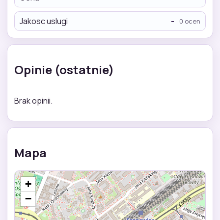
Jakosc uslugi
-
0 ocen
Opinie (ostatnie)
Brak opinii.
Mapa
+
−