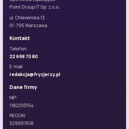
Point Group IT Sp. z o.o.
ul. Chlewińska 13
01-795 Warszawa
Kontakt
Telefon:
22 698 70 80
E-mail:
redakcja@fryzjerzy.pl
Dane firmy
NIP:
1182293154
REGON:
529997618