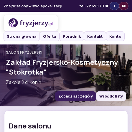
Znajdź salony w swojej lokalizacji
tel: 22 698 70 80
Strona główna
Oferta
Poradnik
Kontakt
Konto
SALON FRYZJERSKI
Zakład Fryzjersko-Kosmetyczny
"Stokrotka"
Zakole 2 d, Konin
Zobacz szczegóły
Wróć do listy
Dane salonu