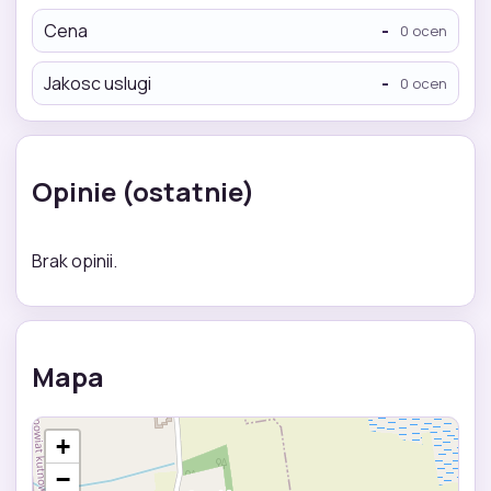
Cena
-
0 ocen
Jakosc uslugi
-
0 ocen
Opinie (ostatnie)
Brak opinii.
Mapa
+
−