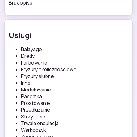
Brak opisu
Uslugi
Balayage
Dredy
Farbowanie
Fryzury okolicznosciowe
Fryzury slubne
Inne
Modelowanie
Pasemka
Prostowanie
Przedluzanie
Strzyzenie
Trwala ondulacja
Warkoczyki
Zageszczanie