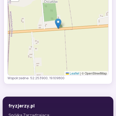
Leaflet
|
© OpenStreetMap
Wspolrzedne: 52.253900, 19.109800
fryzjerzy.pl
Spółka Zarządzająca: