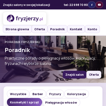
Znajdz salony w swojej lokalizacji
tel: 22 698 70 80
Strona glowna
Oferta
Poradnik
Kontakt
Konto
PORADNIK FRYZJERSKI
Poradnik
Praktyczne porady o pielęgnacji włosów, koloryzacji,
fryzurach i wyborze salonu.
Znajdź salon
Oferta
Wszystkie
Barber
Fryzury
Koloryzacja
Kosmetyki i sprzęt
Pielęgnacja włosów